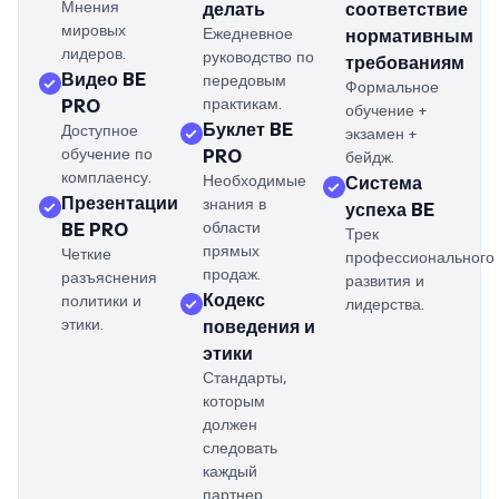
Мнения
делать
соответствие
мировых
Ежедневное
нормативным
лидеров.
руководство по
требованиям
Видео BE
передовым
Формальное
практикам.
PRO
обучение +
Буклет BE
Доступное
экзамен +
обучение по
PRO
бейдж.
комплаенсу.
Необходимые
Система
Презентации
знания в
успеха BE
области
BE PRO
Трек
прямых
Четкие
профессионального
продаж.
разъяснения
развития и
Кодекс
политики и
лидерства.
этики.
поведения и
этики
Стандарты,
которым
должен
следовать
каждый
партнер.