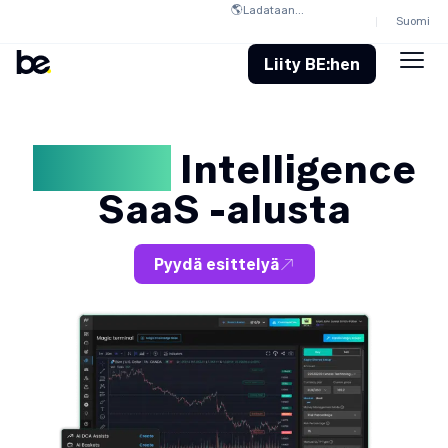
🌎
Ladataan...
Suomi
Liity BE:hen
Krypta
Intelligence
SaaS -alusta
Pyydä esittelyä