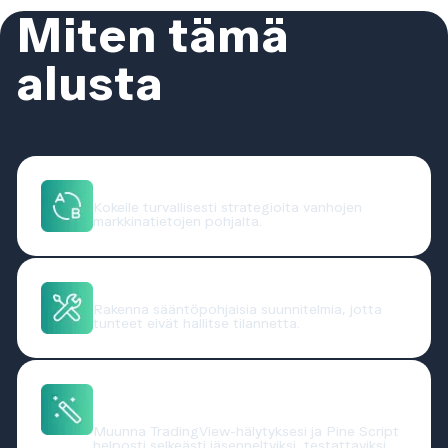
yksinkertaisesti
Assistista
Miten tämä
alusta
Hyödyttää sinua?
Testaa ideoitasi
Kokeile turvallisesti strategioita vanhojen
markkinatietojen pohjalta.
Tee objektiivisia päätöksiä
Rakenna sääntöpohjaisia suunnitelmia, jotta
tunteet eivät hallitse tilannetta.
Muuta TradingView-hälytykset
oppimistyökaluiksi
Muunna TradingView-hälytyksesi ja Pine Script
helposti selkeästi jäsenneltyiksi, testattaviksi