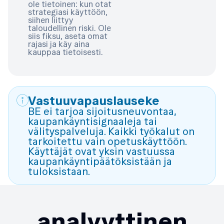
ole tietoinen: kun otat
strategiasi käyttöön,
siihen liittyy
taloudellinen riski. Ole
siis fiksu, aseta omat
rajasi ja käy aina
kauppaa tietoisesti.
Vastuuvapauslauseke
BE ei tarjoa sijoitusneuvontaa,
kaupankäyntisignaaleja tai
välityspalveluja. Kaikki työkalut on
tarkoitettu vain opetuskäyttöön.
Käyttäjät ovat yksin vastuussa
kaupankäyntipäätöksistään ja
tuloksistaan.
Kaikki-yhdessä
analyyttinen