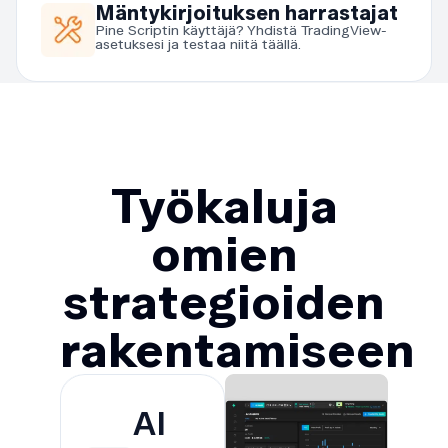
Mäntykirjoituksen harrastajat
Pine Scriptin käyttäjä? Yhdistä TradingView-
asetuksesi ja testaa niitä täällä.
Työkaluja
omien
strategioiden
rakentamiseen
AI