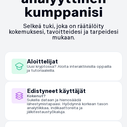
kumppanisi
Selkeä tuki, joka on räätälöity
kokemuksesi, tavoitteidesi ja tarpeidesi
mukaan.
Aloittelijat
Uusi kryptossa? Aloita interaktiivisilla oppailla
ja tutoriaaleilla.
Edistyneet käyttäjät
Kokenut?
Sukella dataan ja hienosäädä
lähestymistapaasi. Hyödynnä korkean tason
analytiikkaa, indikaattoreita ja
jälkitestaustyökaluja.