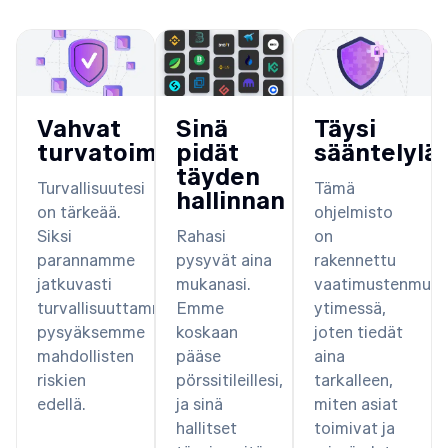
Vahvat
Sinä
Täysi
turvatoimet
pidät
sääntelylä
täyden
Turvallisuutesi
Tämä
hallinnan
on tärkeää.
ohjelmisto
Siksi
Rahasi
on
parannamme
pysyvät aina
rakennettu
jatkuvasti
mukanasi.
vaatimustenmuka
turvallisuuttamme
Emme
ytimessä,
pysyäksemme
koskaan
joten tiedät
mahdollisten
pääse
aina
riskien
pörssitileillesi,
tarkalleen,
edellä.
ja sinä
miten asiat
hallitset
toimivat ja