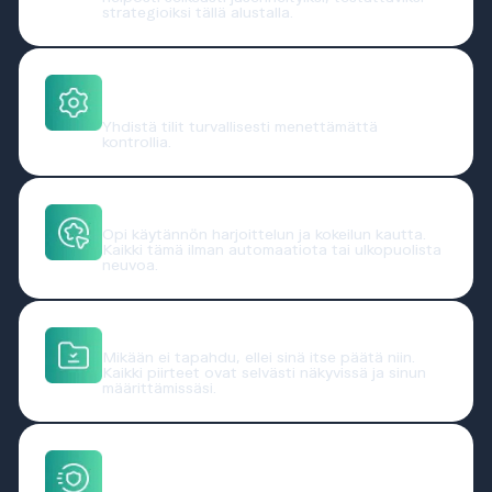
strategioiksi tällä alustalla.
Hallinnoi pörssejä yhdessä
paikassa
Yhdistä tilit turvallisesti menettämättä
kontrollia.
Opi tekemällä
Opi käytännön harjoittelun ja kokeilun kautta.
Kaikki tämä ilman automaatiota tai ulkopuolista
neuvoa.
Pysy hallinnassa
Mikään ei tapahdu, ellei sinä itse päätä niin.
Kaikki piirteet ovat selvästi näkyvissä ja sinun
määrittämissäsi.
Rakennettu koulutusta varten,
ei kauppaa varten