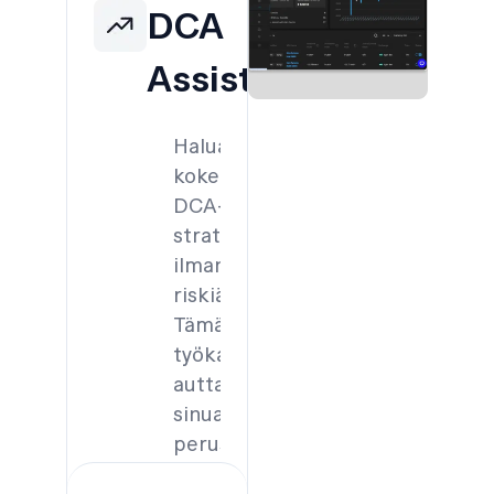
DCA
Assist
Haluatko
kokeilla
DCA-
strategioita
ilman
riskiä?
Tämä
työkalu
auttaa
sinua
perustamaan
ja