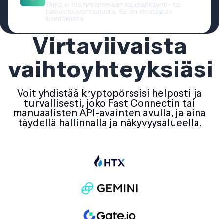
Tämä ei ole nimenomaan kaupankäynti- tai
talousneuvontaalusta. Se on strategian
luontialusta.
Virtaviivaista
vaihtoyhteyksiäsi
Voit yhdistää kryptopörssisi helposti ja
turvallisesti, joko Fast Connectin tai
manuaalisten API-avainten avulla, ja aina
täydellä hallinnalla ja näkyvyysalueella.