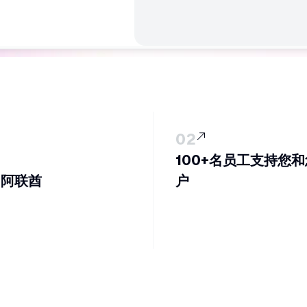
02
100+名员工支持您
– 阿联酋
户