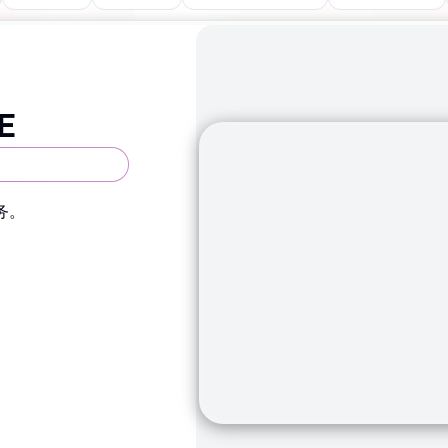
E
设计简单
务。