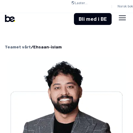
🌎
Laster...
Norsk bo
Bli med i BE
Teamet vårt
/
Ehsaan-islam