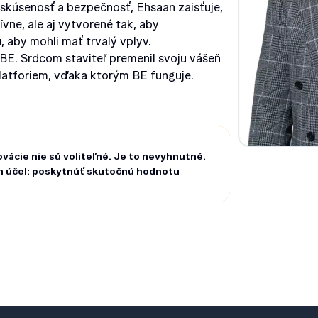
skúsenosť a bezpečnosť, Ehsaan zaisťuje,
ívne, ale aj vytvorené tak, aby
aby mohli mať trvalý vplyv.
 BE. Srdcom staviteľ premenil svoju vášeň
platforiem, vďaka ktorým BE funguje.
vácie nie sú voliteľné. Je to nevyhnutné.
en účel: poskytnúť skutočnú hodnotu