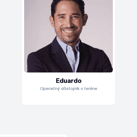
ročn
obla
a si
ktor
rast 
Amer
titu
a po
škál
Eduardo
posi
Operačný dôstojník v teréne
vyso