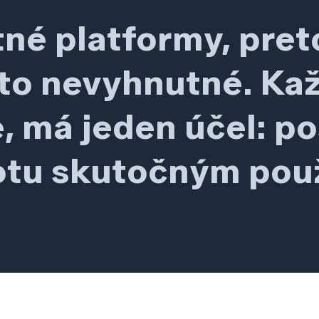
né platformy, pret
e to nevyhnutné. Ka
, má jeden účel: p
tu skutočným použ