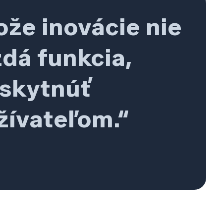
ože inovácie nie
ždá funkcia,
oskytnúť
ívateľom.“