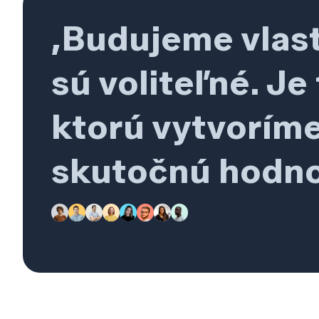
„Budujeme vlast
sú voliteľné. J
ktorú vytvoríme
skutočnú hodno