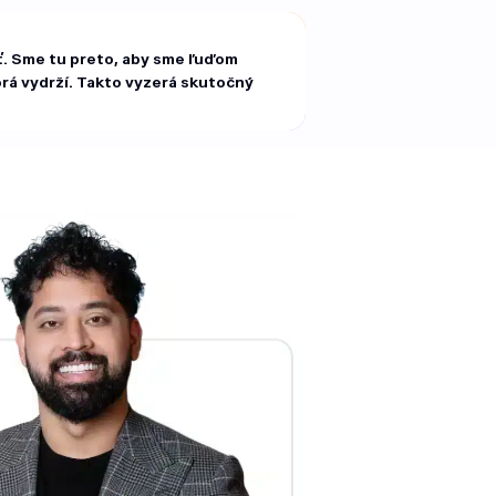
sť. Sme tu preto, aby sme ľuďom
orá vydrží. Takto vyzerá skutočný