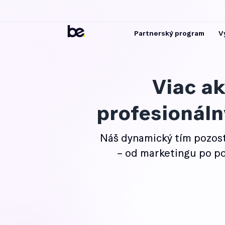
Partnerský program
V
Viac a
profesionáln
Náš dynamický tím pozost
– od marketingu po pod