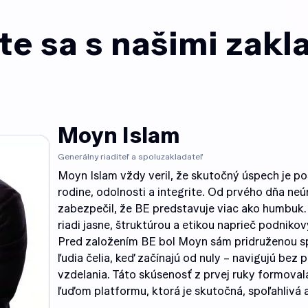
e sa s našimi zakl
Moyn Islam
Generálny riaditeľ a spoluzakladateľ
Moyn Islam vždy veril, že skutočný úspech je p
rodine, odolnosti a integrite. Od prvého dňa ne
zabezpečil, že BE predstavuje viac ako humbuk
riadi jasne, štruktúrou a etikou naprieč podnik
Pred založením BE bol Moyn sám pridruženou s
ľudia čelia, keď začínajú od nuly – navigujú bez
vzdelania. Táto skúsenosť z prvej ruky formoval
ľuďom platformu, ktorá je skutočná, spoľahlivá 