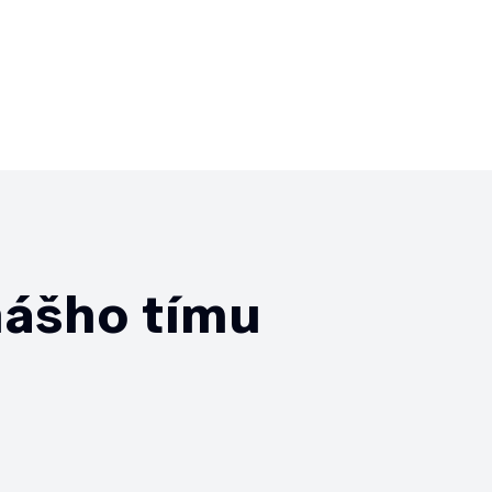
nášho tímu
rdo je strategickým
om s viac ako 13-