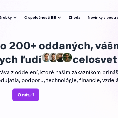
ýrobky
O spoločnosti BE
Zhoda
Novinky a postr
ko 200+ oddaných, vášn
ych ľudí
celosve
áva z oddelení, ktoré našim zákazníkom priná
ujatia, podporu, technológie, financie, vzdelá
O nás