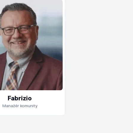
Fabrizio prináša viac
desaťročné skúsenos
technickou interpre
a analytickými
metodológiami. Ako 
S.I.A.T. je uznávaný s
metodickým prístup
schopnosťou komuni
zložité myšlienky s
jednoduchosťou.
Ako súčasť globálnej
Fabrizio
vzdelávacej siete BE
Manažér komunity
Fabrizio podporuje
študentov tým, že p
jasné, dobre načaso