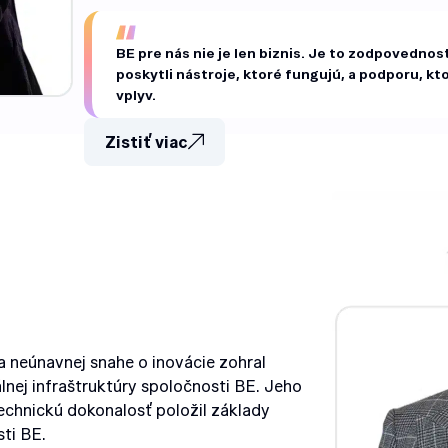
BE pre nás nie je len biznis. Je to zodpovedno
poskytli nástroje, ktoré fungujú, a podporu, kt
vplyv.
Zistiť viac
 neúnavnej snahe o inovácie zohral
lnej infraštruktúry spoločnosti BE. Jeho
echnickú dokonalosť položil základy
sti BE.