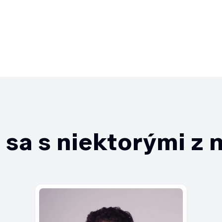
sa s niektorými z 
Edua
lídr