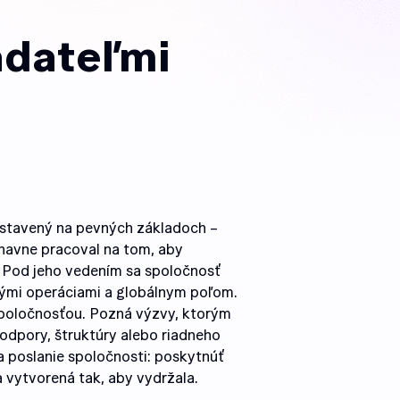
adateľmi
ostavený na pevných základoch –
únavne pracoval na tom, aby
. Pod jeho vedením sa spoločnosť
ovými operáciami a globálnym poľom.
poločnosťou. Pozná výzvy, ktorým
 podpory, štruktúry alebo riadneho
a poslanie spoločnosti: poskytnúť
a vytvorená tak, aby vydržala.