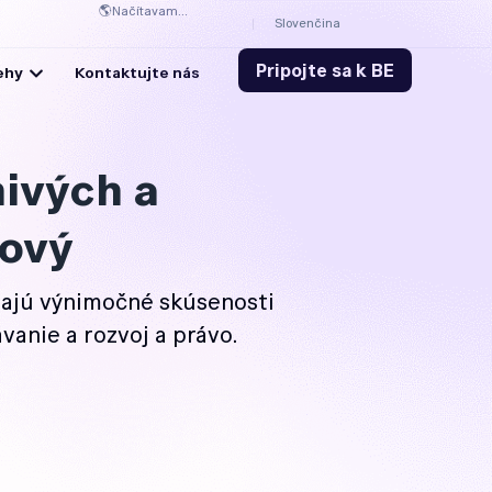
🌎
Načítavam...
Slovenčina
Pripojte sa k BE
ehy
Kontaktujte nás
ivých a
tový
šajú výnimočné skúsenosti
vanie a rozvoj a právo.